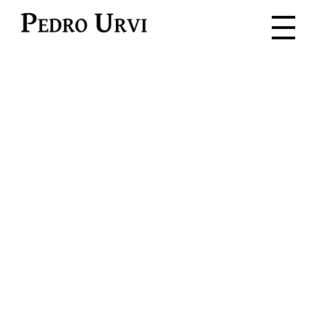
Pedro Urvi
Leggi. Ascolta.
Senti. Vivi.
Immergiti nell’avventura dove ogni
parola è una scintilla per
l’immaginazione.