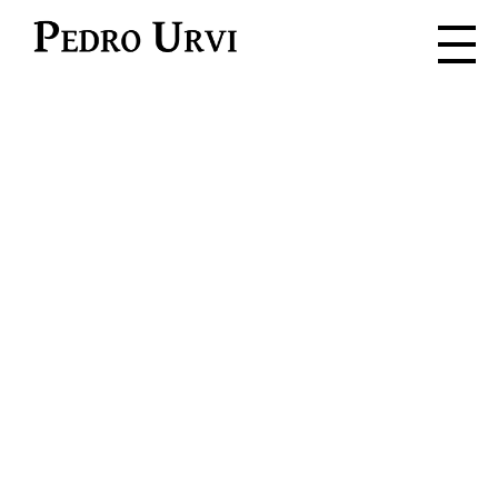
Pedro Urvi
Lesen. Hören.
Fühlen. Leben.
Tauche ein in ein Abenteuer, in
dem jedes Wort ein Funke für die
Fantasie ist.