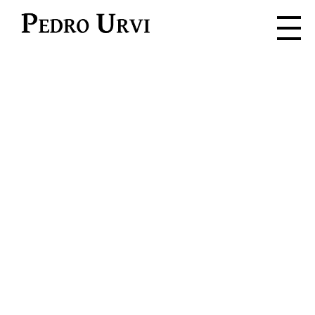
Pedro Urvi
Lee. Escucha.
Siente. Vive.
Sumérgete en la aventura donde
cada palabra es una chispa para la
imaginación.